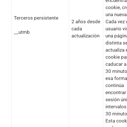
encuentra
cookie, cr
una nueva
Terceros persistente
2 años desde
Cada vez 
cada
usuario vi
__utmb
actualización
una págin
distinta s
actualiza 
cookie pa
caducar a
30 minuto
esa form
continúa
encontrar
sesión ún
intervalos
30 minuto
Esta cook