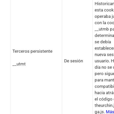
Historica
esta cook
operaba j
con la co
__utmb p
determina
se debía
establece
Terceros persistente
nueva ses
De sesión
usuario. 
__utmt
día no se u
pero sigu
para man
compatibi
hacia atr
el código
theurchin.
ga.js.
Má