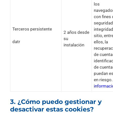
los
navegado
con fines 
seguridad
Terceros persistente
integridad
2 años desde
sitio, entr
su
datr
ellos, la
instalación
recuperac
de cuentas
identifica
de cuenta
puedan es
en riesgo
informaci
3. ¿Cómo puedo gestionar y
desactivar estas cookies?