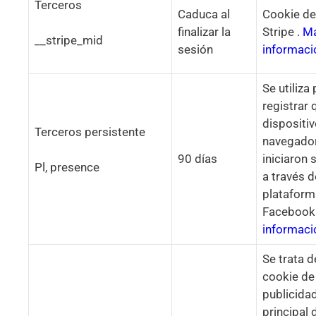
Terceros
Caduca al
Cookie de
finalizar la
Stripe .
M
__stripe_mid
sesión
informaci
Se utiliza
registrar 
dispositiv
Terceros persistente
navegado
90 días
iniciaron 
Pl, presence
a través d
plataform
Facebook
informaci
Se trata d
cookie de
publicida
principal 