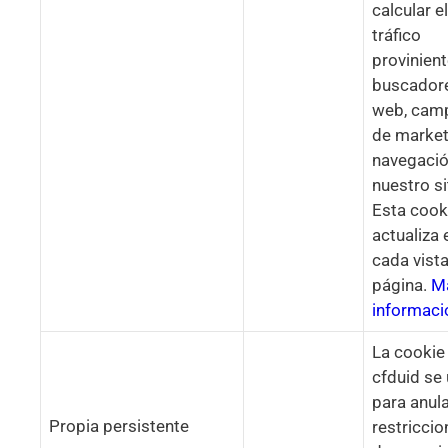
calcular el
tráfico
provinien
buscador
web, cam
de market
navegació
nuestro si
Esta cook
actualiza 
cada vist
página.
M
informaci
La cookie
cfduid se 
para anula
Propia persistente
restricci