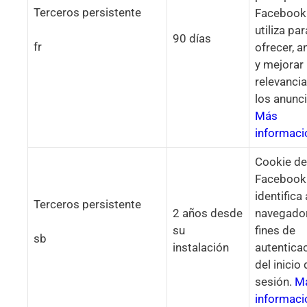
Terceros persistente
Facebook
utiliza par
90 días
fr
ofrecer, a
y mejorar 
relevanci
los anunc
Más
informaci
Cookie de
Facebook
identifica 
Terceros persistente
2 años desde
navegado
su
fines de
sb
instalación
autentica
del inicio
sesión.
M
informaci