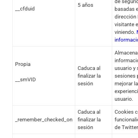
de seguri
5 años
__cfduid
basadas e
dirección 
visitante 
viniendo.
informaci
Almacena
informaci
Propia
Caduca al
usuario y
finalizar la
sesiones 
__smVID
sesión
mejorar la
experienc
usuario.
Caduca al
Cookies 
_remember_checked_on
finalizar la
funcional
sesión
de Twitter