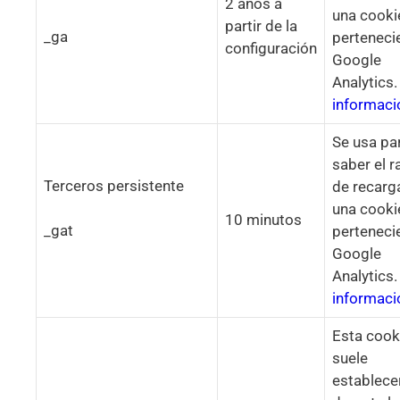
2 años a
una cooki
partir de la
_ga
perteneci
configuración
Google
Analytics
informaci
Se usa pa
saber el r
Terceros persistente
de recarg
una cooki
10 minutos
_gat
perteneci
Google
Analytics
informaci
Esta cook
suele
establece