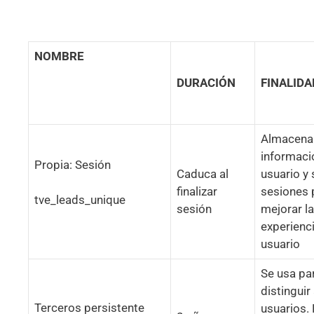
NOMBRE
DURACIÓN
FINALIDA
Almacena
informaci
Propia: Sesión
Caduca al
usuario y
finalizar
sesiones 
tve_leads_unique
sesión
mejorar la
experienc
usuario
Se usa pa
distinguir
Terceros persistente
usuarios.