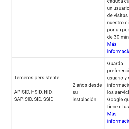
caduca c
un usuario
de visitas
nuestro si
por un pe
de 30 min
Más
informaci
Guarda
preferenc
Terceros persistente
usuario y 
2 años desde
informaci
APISID, HSID, NID,
su
los servic
SAPISID, SID, SSID
instalación
Google q
tiene el u
Más
informaci